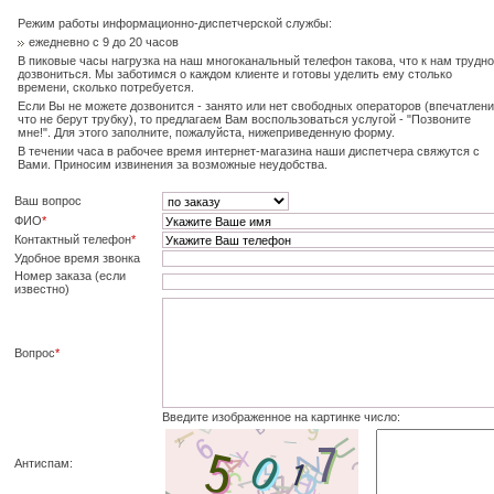
Режим работы информационно-диспетчерской службы:
ежедневно с 9 до 20 часов
В пиковые часы нагрузка на наш многоканальный телефон такова, что к нам трудно
дозвониться. Мы заботимся о каждом клиенте и готовы уделить ему столько
времени, сколько потребуется.
Если Вы не можете дозвонится - занято или нет свободных операторов (впечатлени
что не берут трубку), то предлагаем Вам воспользоваться услугой - "Позвоните
мне!". Для этого заполните, пожалуйста, нижеприведенную форму.
В течении часа в рабочее время интернет-магазина наши диспетчера свяжутся с
Вами. Приносим извинения за возможные неудобства.
Ваш вопрос
ФИО
*
Контактный телефон
*
Удобное время звонка
Номер заказа (если
известно)
Вопрос
*
Введите изображенное на картинке число:
Антиспам: