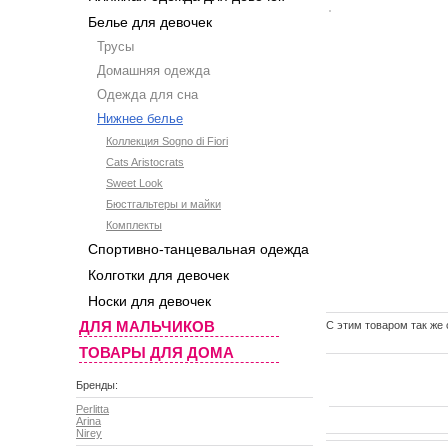
Белье для девочек
Трусы
Домашняя одежда
Одежда для сна
Нижнее белье
Коллекция Sogno di Fiori
Cats Aristocrats
Sweet Look
Бюстгальтеры и майки
Комплекты
Спортивно-танцевальная одежда
Колготки для девочек
Носки для девочек
ДЛЯ МАЛЬЧИКОВ
C этим товаром так же
ТОВАРЫ ДЛЯ ДОМА
Бренды:
Perlitta
Arina
Nirey