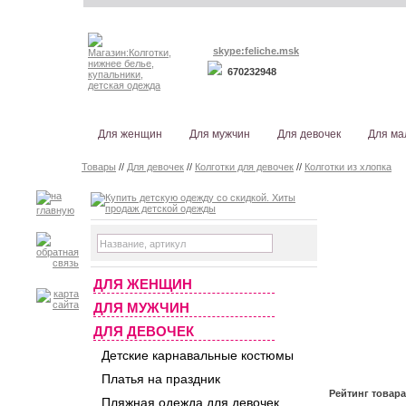
skype:feliche.msk
670232948
Для женщин
Для мужчин
Для девочек
Для ма
Товары
//
Для девочек
//
Колготки для девочек
//
Колготки из хлопка
ДЛЯ ЖЕНЩИН
ДЛЯ МУЖЧИН
ДЛЯ ДЕВОЧЕК
Детские карнавальные костюмы
Платья на праздник
Рейтинг товар
Пляжная одежда для девочек