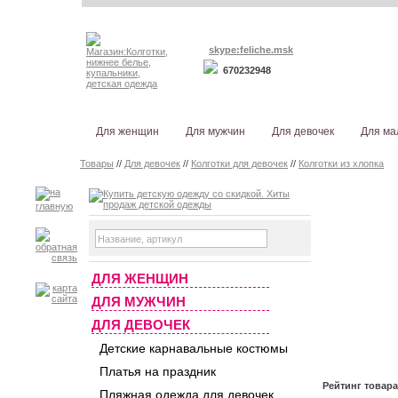
skype:feliche.msk
670232948
Для женщин
Для мужчин
Для девочек
Для ма
Товары
//
Для девочек
//
Колготки для девочек
//
Колготки из хлопка
ДЛЯ ЖЕНЩИН
ДЛЯ МУЖЧИН
ДЛЯ ДЕВОЧЕК
Детские карнавальные костюмы
Платья на праздник
Рейтинг товар
Пляжная одежда для девочек