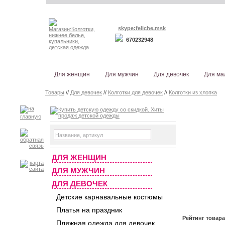
skype:feliche.msk
670232948
Для женщин
Для мужчин
Для девочек
Для ма
Товары
//
Для девочек
//
Колготки для девочек
//
Колготки из хлопка
ДЛЯ ЖЕНЩИН
ДЛЯ МУЖЧИН
ДЛЯ ДЕВОЧЕК
Детские карнавальные костюмы
Платья на праздник
Рейтинг товар
Пляжная одежда для девочек