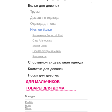
Белье для девочек
Трусы
Домашняя одежда
Одежда для сна
Нижнее белье
Коллекция Sogno di Fiori
Cats Aristocrats
Sweet Look
Бюстгальтеры и майки
Комплекты
Спортивно-танцевальная одежда
Колготки для девочек
Носки для девочек
ДЛЯ МАЛЬЧИКОВ
ТОВАРЫ ДЛЯ ДОМА
Бренды:
Perlitta
Arina
Nirey