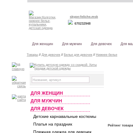
skype:feliche.msk
670232948
Для женщин
Для мужчин
Для девочек
Для ма
Товары
//
Для девочек
//
Белье для девочек
//
Нижнее белье
ДЛЯ ЖЕНЩИН
ДЛЯ МУЖЧИН
ДЛЯ ДЕВОЧЕК
Детские карнавальные костюмы
Платья на праздник
Рейтинг товар
Пляжная одежда для девочек