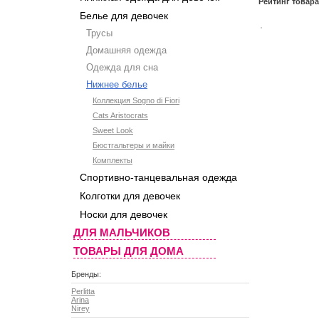
Рейтинг товар
Белье для девочек
Трусы
Домашняя одежда
Одежда для сна
Нижнее белье
Коллекция Sogno di Fiori
Cats Aristocrats
Sweet Look
Бюстгальтеры и майки
Комплекты
Спортивно-танцевальная одежда
Колготки для девочек
Носки для девочек
ДЛЯ МАЛЬЧИКОВ
ТОВАРЫ ДЛЯ ДОМА
Бренды:
Perlitta
Arina
Nirey