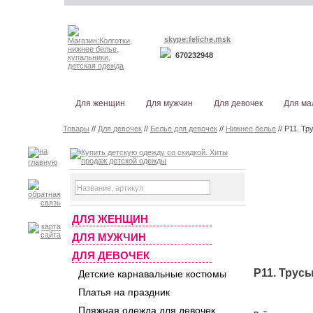
skype:feliche.msk
670232948
Для женщин
Для мужчин
Для девочек
Для ма
Товары
//
Для девочек
//
Белье для девочек
//
Нижнее белье
// Р11. Тр
ДЛЯ ЖЕНЩИН
ДЛЯ МУЖЧИН
ДЛЯ ДЕВОЧЕК
Р11. Трусы
Детские карнавальные костюмы
Платья на праздник
Пляжная одежда для девочек