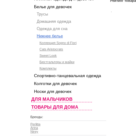
Рейтинг товар
Белье для девочек
Трусы
Домашняя одежда
Одежда для сна
Нижнее белье
Коллекция Sogno di Fiori
Cats Aristocrats
Sweet Look
Бюстгальтеры и майки
Комплекты
Спортивно-танцевальная одежда
Колготки для девочек
Носки для девочек
ДЛЯ МАЛЬЧИКОВ
ТОВАРЫ ДЛЯ ДОМА
Бренды:
Perlitta
Arina
Nirey