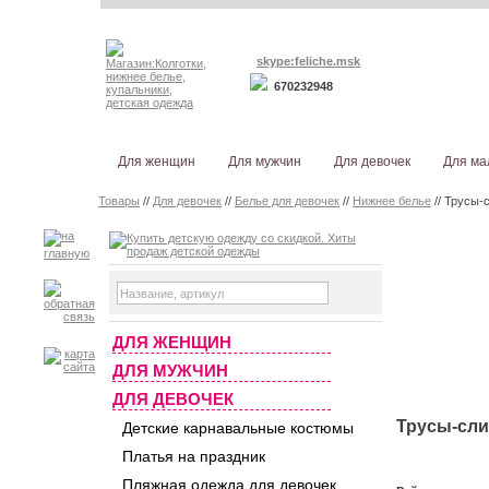
skype:feliche.msk
670232948
Для женщин
Для мужчин
Для девочек
Для ма
Товары
//
Для девочек
//
Белье для девочек
//
Нижнее белье
// Трусы-с
ДЛЯ ЖЕНЩИН
ДЛЯ МУЖЧИН
ДЛЯ ДЕВОЧЕК
Трусы-слип
Детские карнавальные костюмы
Платья на праздник
Пляжная одежда для девочек