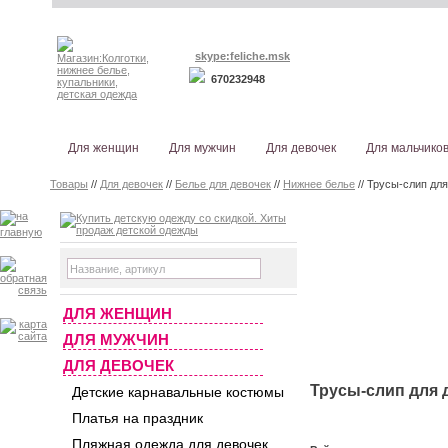
skype:feliche.msk
670232948
Для женщин
Для мужчин
Для девочек
Для мальчико
Товары
//
Для девочек
//
Белье для девочек
//
Нижнее белье
// Трусы-слип для
ДЛЯ ЖЕНЩИН
ДЛЯ МУЖЧИН
ДЛЯ ДЕВОЧЕК
Трусы-слип для д
Детские карнавальные костюмы
Платья на праздник
Пляжная одежда для девочек