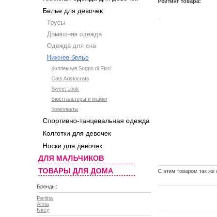
Рейтинг товара:
Белье для девочек
Трусы
Домашняя одежда
Одежда для сна
Нижнее белье
Коллекция Sogno di Fiori
Cats Aristocrats
Sweet Look
Бюстгальтеры и майки
Комплекты
Спортивно-танцевальная одежда
Колготки для девочек
Носки для девочек
ДЛЯ МАЛЬЧИКОВ
ТОВАРЫ ДЛЯ ДОМА
C этим товаром так же
Бренды:
Perlitta
Arina
Nirey