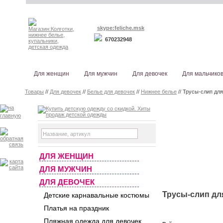
skype:feliche.msk
670232948
Для женщин
Для мужчин
Для девочек
Для мальчико
Товары
//
Для девочек
//
Белье для девочек
//
Нижнее белье
// Трусы-слип для 
ДЛЯ ЖЕНЩИН
ДЛЯ МУЖЧИН
ДЛЯ ДЕВОЧЕК
Трусы-слип для 
Детские карнавальные костюмы
Платья на праздник
Пляжная одежда для девочек