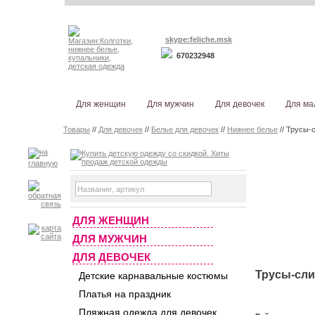
skype:feliche.msk
670232948
Для женщин
Для мужчин
Для девочек
Для ма
Товары
//
Для девочек
//
Белье для девочек
//
Нижнее белье
// Трусы-с
ДЛЯ ЖЕНЩИН
ДЛЯ МУЖЧИН
ДЛЯ ДЕВОЧЕК
Трусы-слип
Детские карнавальные костюмы
Платья на праздник
Пляжная одежда для девочек