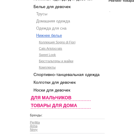
Рейтинг товар
Белье для девочек
Трусы
Домашняя одежда
Одежда для сна
Нижнее белье
Коллекция Sogno di Fiori
Cats Aristocrats
Sweet Look
Бюстгальтеры и майки
Комплекты
Спортивно-танцевальная одежда
Колготки для девочек
Носки для девочек
ДЛЯ МАЛЬЧИКОВ
ТОВАРЫ ДЛЯ ДОМА
Бренды:
Perlitta
Arina
Nirey