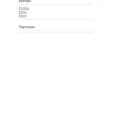
Бренды:
Perlitta
Arina
Nirey
Партнеры: