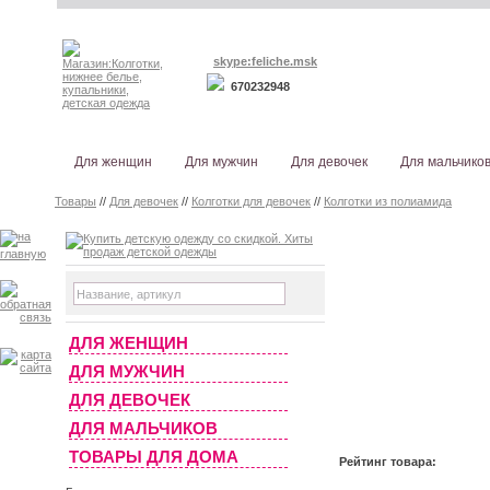
skype:feliche.msk
670232948
Для женщин
Для мужчин
Для девочек
Для мальчико
Товары
//
Для девочек
//
Колготки для девочек
//
Колготки из полиамида
ДЛЯ ЖЕНЩИН
ДЛЯ МУЖЧИН
ДЛЯ ДЕВОЧЕК
ДЛЯ МАЛЬЧИКОВ
ТОВАРЫ ДЛЯ ДОМА
Рейтинг товара: