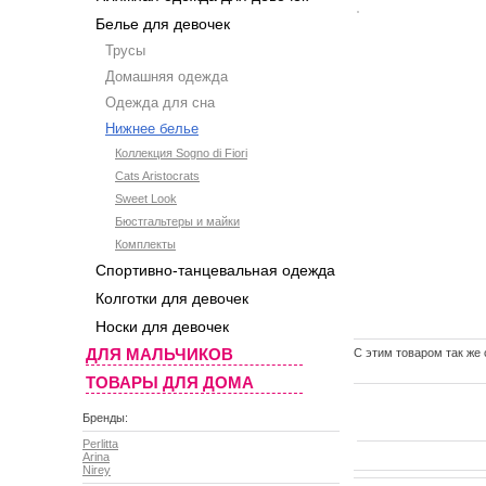
Белье для девочек
Трусы
Домашняя одежда
Одежда для сна
Нижнее белье
Коллекция Sogno di Fiori
Cats Aristocrats
Sweet Look
Бюстгальтеры и майки
Комплекты
Спортивно-танцевальная одежда
Колготки для девочек
Носки для девочек
ДЛЯ МАЛЬЧИКОВ
C этим товаром так же
ТОВАРЫ ДЛЯ ДОМА
Бренды:
Perlitta
Arina
Nirey