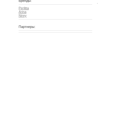
Бренды:
Perlitta
Arina
Nirey
Партнеры: