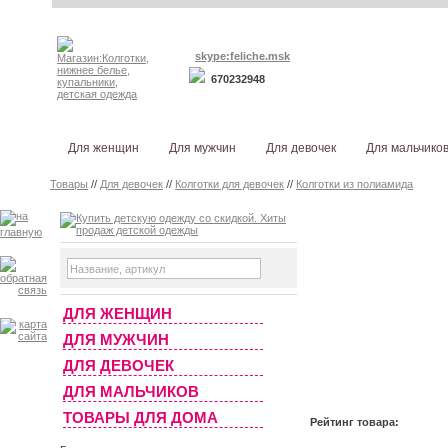
skype:feliche.msk
670232948
Для женщин
Для мужчин
Для девочек
Для мальчико
Товары
//
Для девочек
//
Колготки для девочек
//
Колготки из полиамида
ДЛЯ ЖЕНЩИН
ДЛЯ МУЖЧИН
ДЛЯ ДЕВОЧЕК
ДЛЯ МАЛЬЧИКОВ
ТОВАРЫ ДЛЯ ДОМА
Рейтинг товара: