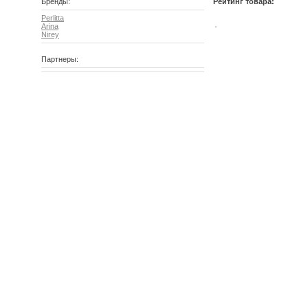
Бренды:
Рейтинг товара:
Perlitta
Arina
Nirey
Партнеры: