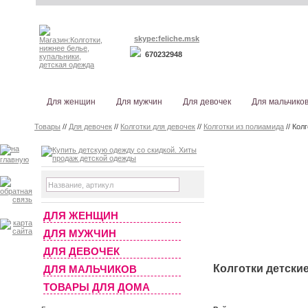
skype:feliche.msk
670232948
Для женщин
Для мужчин
Для девочек
Для мальчико
Товары
//
Для девочек
//
Колготки для девочек
//
Колготки из полиамида
// Кол
ДЛЯ ЖЕНЩИН
ДЛЯ МУЖЧИН
ДЛЯ ДЕВОЧЕК
Колготки детски
ДЛЯ МАЛЬЧИКОВ
ТОВАРЫ ДЛЯ ДОМА