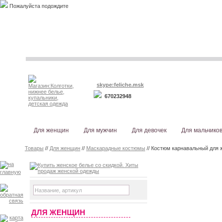
Пожалуйста подождите
skype:feliche.msk
670232948
Для женщин
Для мужчин
Для девочек
Для мальчико
Товары
//
Для женщин
//
Маскарадные костюмы
// Костюм карнавальный для 
ДЛЯ ЖЕНЩИН