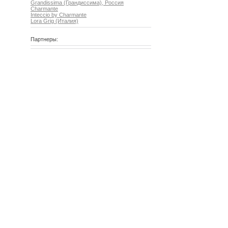
Grandissima (Грандиссима), Россия
Charmante
Inteccio by Charmante
Lora Grig (Италия)
Партнеры: