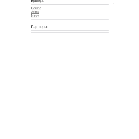
Бренды:
Perlitta
Arina
Nirey
Партнеры: