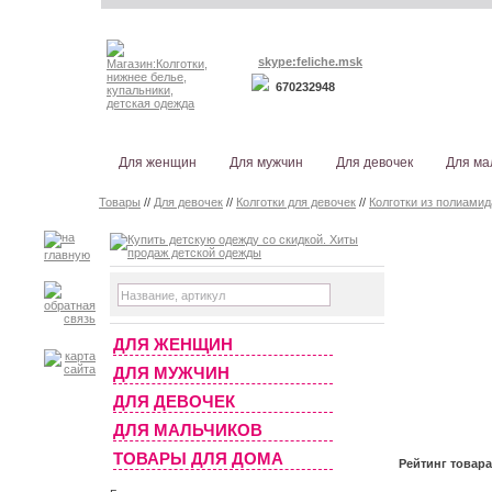
skype:feliche.msk
670232948
Для женщин
Для мужчин
Для девочек
Для ма
Товары
//
Для девочек
//
Колготки для девочек
//
Колготки из полиамид
ДЛЯ ЖЕНЩИН
ДЛЯ МУЖЧИН
ДЛЯ ДЕВОЧЕК
ДЛЯ МАЛЬЧИКОВ
ТОВАРЫ ДЛЯ ДОМА
Рейтинг товар