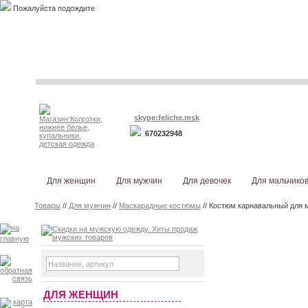
Пожалуйста подождите
skype:feliche.msk
670232948
Для женщин
Для мужчин
Для девочек
Для мальчико
Товары
//
Для мужчин
//
Маскарадные костюмы
// Костюм карнавальный для 
ДЛЯ ЖЕНЩИН