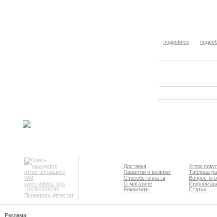
подробнее
подро
Доставка
Углок поку
Гарантии и возврат
Таблица р
Способы оплаты
Вопрос-отв
О магазине
Информац
Реквизиты
Статьи
Проверить аттестат
Реклама: