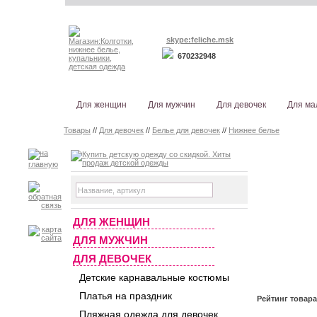
skype:feliche.msk
670232948
Для женщин
Для мужчин
Для девочек
Для ма
Товары
//
Для девочек
//
Белье для девочек
//
Нижнее белье
ДЛЯ ЖЕНЩИН
ДЛЯ МУЖЧИН
ДЛЯ ДЕВОЧЕК
Детские карнавальные костюмы
Платья на праздник
Рейтинг товар
Пляжная одежда для девочек