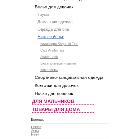
Белье для девочек
Трусы
Домашняя одежда
Одежда для сна
Нижнее белье
Коллекция Sogno di Fiori
Cats Aristocrats
Sweet Look
Бюстгальтеры и майки
Комплекты
Спортивно-танцевальная одежда
Колготки для девочек
Носки для девочек
ДЛЯ МАЛЬЧИКОВ
ТОВАРЫ ДЛЯ ДОМА
Бренды:
Perlitta
Arina
Nirey