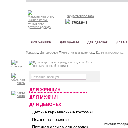
skype:feliche.msk
670232948
Для женщин
Для мужчин
Для девочек
Для ма
Товары
//
Для девочек
//
Колготки для девочек
//
Колготки из хлопка
ДЛЯ ЖЕНЩИН
ДЛЯ МУЖЧИН
ДЛЯ ДЕВОЧЕК
Детские карнавальные костюмы
Платья на праздник
Рейтинг товар
Пляжная одежда для девочек