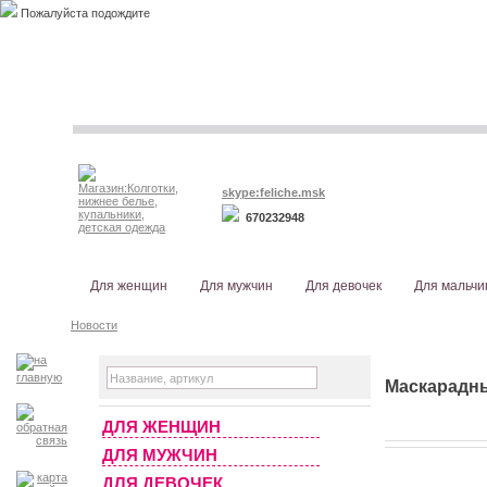
Пожалуйста подождите
skype:feliche.msk
670232948
Для женщин
Для мужчин
Для девочек
Для мальчи
Новости
Маскарадн
ДЛЯ ЖЕНЩИН
ДЛЯ МУЖЧИН
ДЛЯ ДЕВОЧЕК