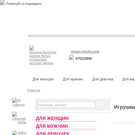
Пожалуйста подождите
skype:feliche.msk
670232948
Для женщин
Для мужчин
Для девочек
Для ма
Новости
Игрушки 
ДЛЯ ЖЕНЩИН
ДЛЯ МУЖЧИН
ДЛЯ ДЕВОЧЕК