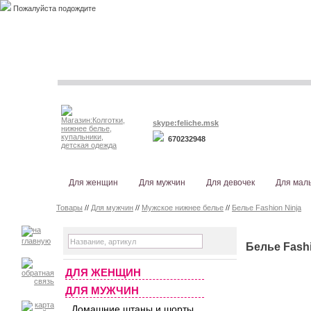
Пожалуйста подождите
skype:feliche.msk
670232948
Для женщин
Для мужчин
Для девочек
Для мал
Товары
//
Для мужчин
//
Мужское нижнее белье
//
Белье Fashion Ninja
Белье Fashi
ДЛЯ ЖЕНЩИН
ДЛЯ МУЖЧИН
Домашние штаны и шорты