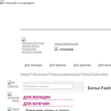
Пожалуйста подождите
skype:feliche.msk
670232948
Для женщин
Для мужчин
Для девочек
Для мал
Товары
//
Для мужчин
//
Мужское нижнее белье
//
Белье Fashion Ninja
Белье Fashi
ДЛЯ ЖЕНЩИН
ДЛЯ МУЖЧИН
Домашние штаны и шорты