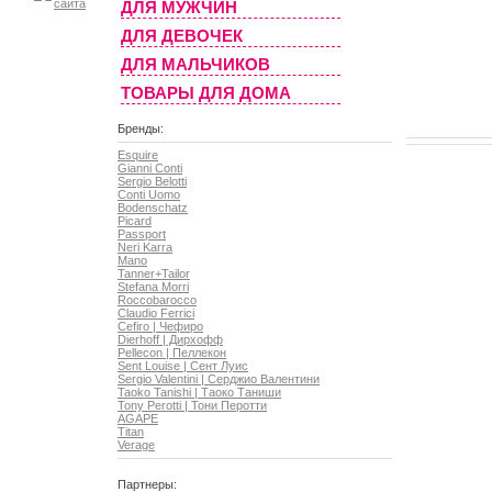
ДЛЯ МУЖЧИН
ДЛЯ ДЕВОЧЕК
ДЛЯ МАЛЬЧИКОВ
ТОВАРЫ ДЛЯ ДОМА
Бренды:
Esquire
Gianni Conti
Sergio Belotti
Conti Uomo
Bodenschatz
Picard
Passport
Neri Karra
Mano
Tanner+Tailor
Stefana Morri
Roccobarocco
Claudio Ferrici
Cefiro | Чефиро
Dierhoff | Дирхофф
Pellecon | Пеллекон
Sent Louise | Сент Луис
Sergio Valentini | Серджио Валентини
Taoko Tanishi | Таоко Таниши
Tony Perotti | Тони Перотти
AGAPE
Titan
Verage
Партнеры: