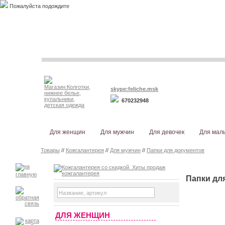
Пожалуйста подождите
skype:feliche.msk
670232948
Для женщин
Для мужчин
Для девочек
Для мал
Товары
//
Кожгалантерея
//
Для мужчин
//
Папки для документов
Папки дл
ДЛЯ ЖЕНЩИН