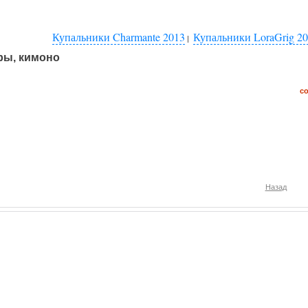
Купальники Charmante 2013
Купальники LoraGrig 2
|
ы, кимоно
с
Назад