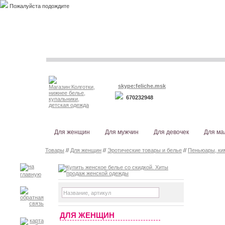
Пожалуйста подождите
skype:feliche.msk
670232948
Для женщин
Для мужчин
Для девочек
Для ма
Товары
//
Для женщин
//
Эротические товары и белье
//
Пеньюары, ки
ДЛЯ ЖЕНЩИН