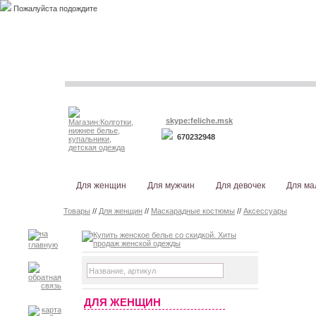
Пожалуйста подождите
skype:feliche.msk
670232948
Для женщин
Для мужчин
Для девочек
Для ма
Товары
//
Для женщин
//
Маскарадные костюмы
//
Аксессуары
ДЛЯ ЖЕНЩИН