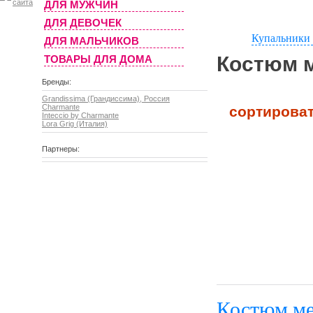
ДЛЯ МУЖЧИН
ДЛЯ ДЕВОЧЕК
Купальники 
ДЛЯ МАЛЬЧИКОВ
Костюм 
ТОВАРЫ ДЛЯ ДОМА
Бренды:
Grandissima (Грандиссима), Россия
Charmante
сортироват
Inteccio by Charmante
Lora Grig (Италия)
Партнеры:
Костюм ме