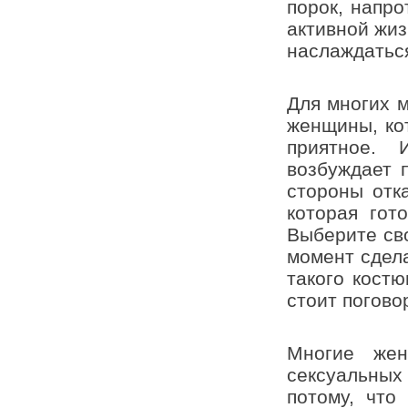
порок, напро
активной жи
наслаждаться
Для многих 
женщины, кот
приятное. 
возбуждает 
стороны отк
которая гот
Выберите сво
момент сдела
такого костю
стоит погово
Многие жен
сексуальных
потому, что