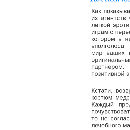
Как показыва
из агентств
легкой эрот
играм с пере
котором в н
вполголоса. 
мир ваших 
оригинальн
партнером.
позитивной э
Кстати, воз
костюм медс
Каждый пре
почувствоват
то не соглас
лечебного ма