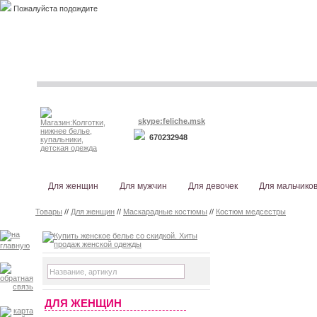
Пожалуйста подождите
skype:feliche.msk
670232948
Для женщин
Для мужчин
Для девочек
Для мальчико
Товары
//
Для женщин
//
Маскарадные костюмы
//
Костюм медсестры
ДЛЯ ЖЕНЩИН