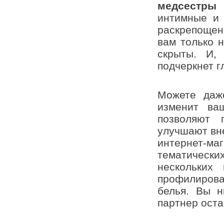
медсестры
п
интимные и 
раскрепощен
вам только н
скрыты. И,
подчеркнет г
Можете даж
изменит ва
позволяют 
улучшают вн
интернет-м
тематически
нескольких
профилиров
белья. Вы н
партнер оста