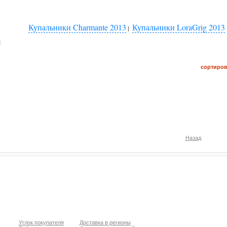
Купальники Charmante 2013
Купальники LoraGrig 2013
|
я
сортиров
Назад
Углок покупателя
Доставка в регионы