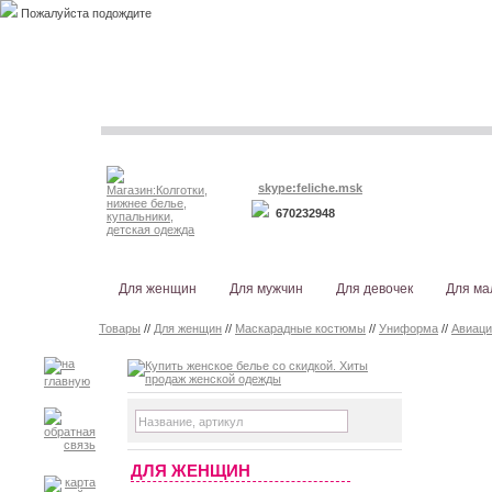
Пожалуйста подождите
skype:feliche.msk
670232948
Для женщин
Для мужчин
Для девочек
Для ма
Товары
//
Для женщин
//
Маскарадные костюмы
//
Униформа
//
Авиаци
ДЛЯ ЖЕНЩИН