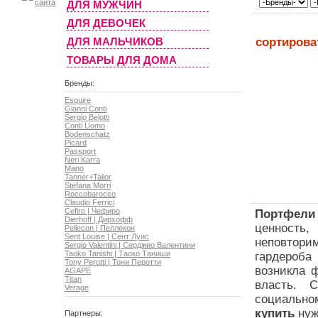
ДЛЯ МУЖЧИН
ДЛЯ ДЕВОЧЕК
ДЛЯ МАЛЬЧИКОВ
сортирова
ТОВАРЫ ДЛЯ ДОМА
Бренды:
Esquire
Gianni Conti
Sergio Belotti
Conti Uomo
Bodenschatz
Picard
Passport
Neri Karra
Mano
Tanner+Tailor
Stefana Morri
Roccobarocco
Claudio Ferrici
Cefiro | Чефиро
Портфели
Dierhoff | Дирхофф
ценность,
Pellecon | Пеллекон
Sent Louise | Сент Луис
неповтори
Sergio Valentini | Серджио Валентини
Taoko Tanishi | Таоко Таниши
гардероба
Tony Perotti | Тони Перотти
возникла 
AGAPE
Titan
власть. 
Verage
социально
купить
ну
Партнеры: