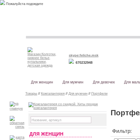
Пожалуйста подождите
skype:feliche.msk
670232948
Для женщин
Для мужчин
Для девочек
Для мал
Товары
//
Кожгалантерея
//
Для мужчин
//
Портфели
Портфе
Фильтр:
ДЛЯ ЖЕНЩИН