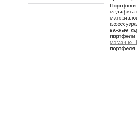
Портфели
модифика
материа
аксессуар
важные ка
портфели
магазине F
портфеля