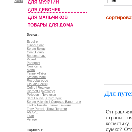
ДЛЯ МУЖЧИН
ДЛЯ ДЕВОЧЕК
ДЛЯ МАЛЬЧИКОВ
сортирова
ТОВАРЫ ДЛЯ ДОМА
Бренды:
Esquire
Gianni Conti
Sergio Belotti
Conti Uomo
Bodenschatz
Picard
Passport
Neri Karra
Mano
Tanner+Tailor
Stefana Morri
Roccobarocco
Claudio Ferrici
Cefiro | Чефиро
Для пут
Dierhoff | Дирхофф
Pellecon | Пеллекон
Sent Louise | Сент Луис
Sergio Valentini | Серджио Валентини
Taoko Tanishi | Таоко Таниши
Tony Perotti | Тони Перотти
Отправляя
AGAPE
Titan
страны, о
Verage
косметику,
сумке? Отв
Партнеры: