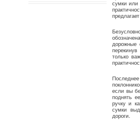
сумки или 
практично
предлагает
Безусловно
обозначен
дорожные с
перекинув
только ва
практичнос
Последнее
поклонник
если вы бе
поднять е
ручку и ка
сумки выд
дороги.