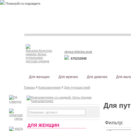
Пожалуйста подождите
skype:feliche.msk
670232948
Для женщин
Для мужчин
Для девочек
Для мал
Товары
//
Кожгалантерея
//
Для путешествий
Для пу
Фильтр:
ДЛЯ ЖЕНЩИН