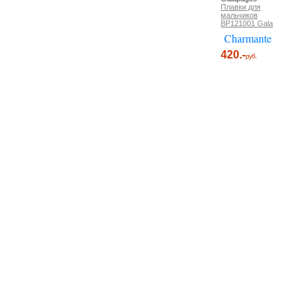
Плавки для
мальчиков
BP121001 Gala
Charmante
420.-
руб.