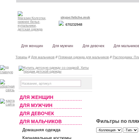
skype:feliche.msk
670232948
Для женщин
Для мужчин
Для девочек
Для мальчико
Товары
//
Для мальчиков
//
Пляжная одежда для мальчиков
//
Распродажа: Пл
ДЛЯ ЖЕНЩИН
ДЛЯ МУЖЧИН
ДЛЯ ДЕВОЧЕК
Фильтры по пляж
ДЛЯ МАЛЬЧИКОВ
Домашняя одежда
Карнавальные костюмы