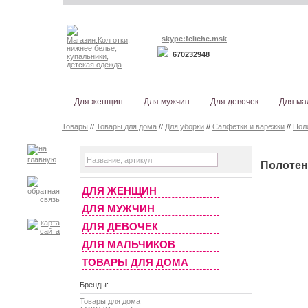
skype:feliche.msk
670232948
Для женщин
Для мужчин
Для девочек
Для ма
Товары
//
Товары для дома
//
Для уборки
//
Салфетки и варежки
//
Пол
Полотен
ДЛЯ ЖЕНЩИН
ДЛЯ МУЖЧИН
ДЛЯ ДЕВОЧЕК
ДЛЯ МАЛЬЧИКОВ
ТОВАРЫ ДЛЯ ДОМА
Бренды:
Товары для дома