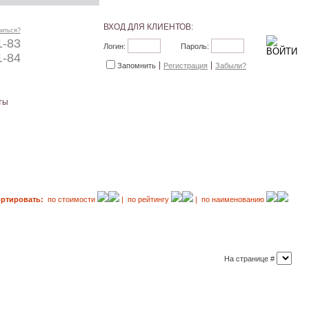
ВХОД ДЛЯ КЛИЕНТОВ:
ниться?
1-83
Логин:
Пароль:
1-84
Запомнить
Регистрация
Забыли?
ты
ортировать:
по стоимости
| по рейтингу
| по наименованию
На странице #