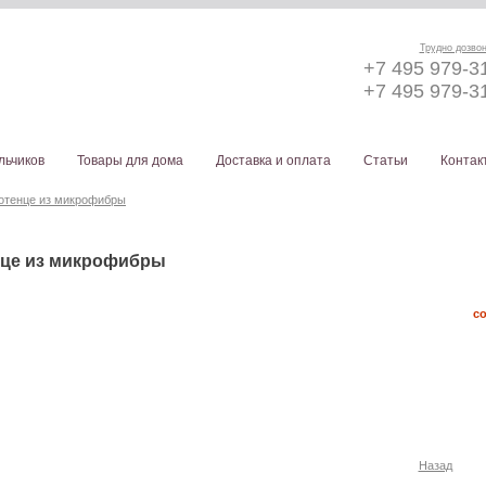
Трудно дозво
+7 495 979-3
+7 495 979-3
льчиков
Товары для дома
Доставка и оплата
Статьи
Контак
отенце из микрофибры
це из микрофибры
с
Назад