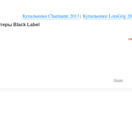
Купальники Charmante 2013
Купальники LoraGrig 2
|
теры Black Label
с
Назад