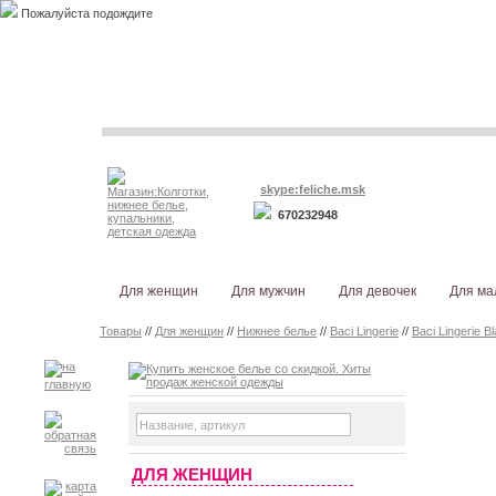
Пожалуйста подождите
skype:feliche.msk
670232948
Для женщин
Для мужчин
Для девочек
Для ма
Товары
//
Для женщин
//
Нижнее белье
//
Baci Lingerie
//
Baci Lingerie B
ДЛЯ ЖЕНЩИН