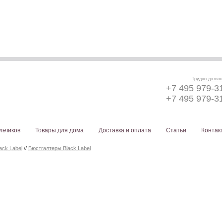
Трудно дозво
+7 495 979-3
+7 495 979-3
льчиков
Товары для дома
Доставка и оплата
Статьи
Контак
lack Label
//
Бюстгалтеры Black Label