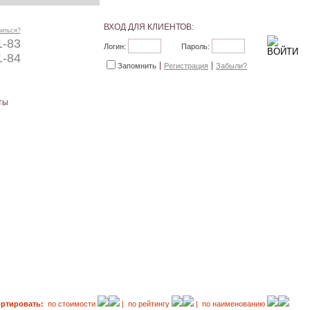
ВХОД ДЛЯ КЛИЕНТОВ:
ниться?
1-83
Логин:
Пароль:
1-84
Запомнить
Регистрация
Забыли?
ты
ортировать:
по стоимости
| по рейтингу
| по наименованию