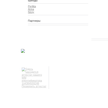
Бренды:
Perlitta
Arina
Nirey
Партнеры:
Проверить аттестат