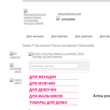
skype:feliche.msk
670232948
Для женщин
Для мужчин
Для девочек
Для ма
Товары
//
Для девочек
//
Белье для девочек
//
Arina poodle
ДЛЯ ЖЕНЩИН
ДЛЯ МУЖЧИН
ДЛЯ ДЕВОЧЕК
Arina po
ДЛЯ МАЛЬЧИКОВ
ТОВАРЫ ДЛЯ ДОМА