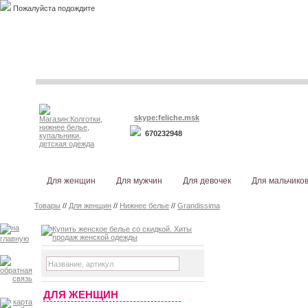
Пожалуйста подождите
skype:feliche.msk
670232948
Для женщин
Для мужчин
Для девочек
Для мальчико
Товары
//
Для женщин
//
Нижнее белье
//
Grandissima
ДЛЯ ЖЕНЩИН