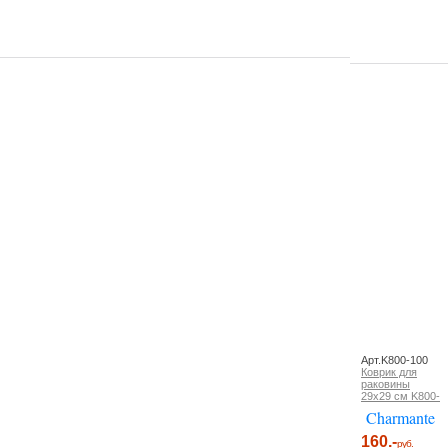
Арт.K800-100
Коврик для
раковины
29х29 см K800-
Charmante
160.-
руб.