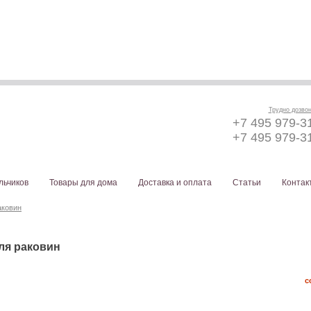
Трудно дозво
+7 495 979-3
+7 495 979-3
льчиков
Товары для дома
Доставка и оплата
Статьи
Контак
аковин
ля раковин
с