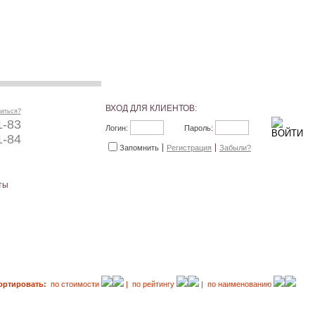
ВХОД ДЛЯ КЛИЕНТОВ:
ниться?
1-83
Логин:
Пароль:
1-84
Запомнить
Регистрация
Забыли?
ты
ортировать:
по стоимости
| по рейтингу
| по наименованию