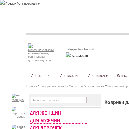
Пожалуйста подождите
skype:feliche.msk
670232948
Для женщин
Для мужчин
Для девочек
Для ма
Товары
//
Товары для дома
//
Защита и безопасность
//
Коврики для р
Коврики д
ДЛЯ ЖЕНЩИН
ДЛЯ МУЖЧИН
ДЛЯ ДЕВОЧЕК