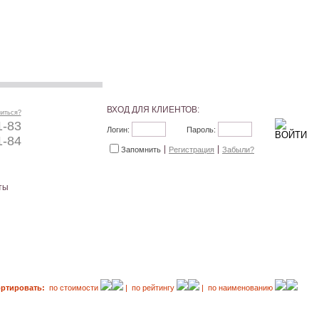
ВХОД ДЛЯ КЛИЕНТОВ:
ниться?
1-83
Логин:
Пароль:
1-84
Запомнить
Регистрация
Забыли?
ты
ортировать:
по стоимости
| по рейтингу
| по наименованию