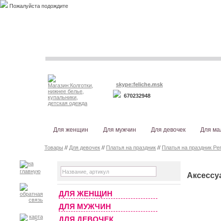
Пожалуйста подождите
skype:feliche.msk
670232948
Для женщин
Для мужчин
Для девочек
Для ма
Товары
//
Для девочек
//
Платья на праздник
//
Платья на праздник Perl
Аксессу
ДЛЯ ЖЕНЩИН
ДЛЯ МУЖЧИН
ДЛЯ ДЕВОЧЕК