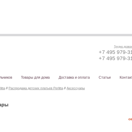
Трудно дозво
+7 495 979-3
+7 495 979-3
льчиков
Товары для дома
Доставка и оплата
Статьи
Контак
itta
//
Распродажа детских платьев Perlitta
//
Аксессуары
ары
с