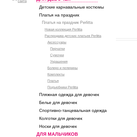
Детские карнавальные костюмы
Платья на праздник
Платья на праздник Perlitta
Новая коллекция Perlitta
Распродажа детских платьев Perlitta
Аксессуары
Перчатки
Сумочки
Украшения
Болеро и пелерины
Комплекты
Платья
Подъюбники Perlitta
Пляжная одежда для девочек
Белье для девочек
Спортивно-танцевальная одежда
Колготки для девочек
Носки для девочек
ДЛЯ МАЛЬЧИКОВ