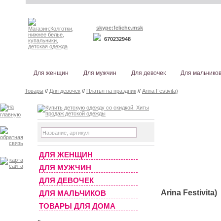
skype:feliche.msk
670232948
Для женщин
Для мужчин
Для девочек
Для мальчико
Товары
//
Для девочек
//
Платья на праздник
//
Arina Festivita)
ДЛЯ ЖЕНЩИН
ДЛЯ МУЖЧИН
ДЛЯ ДЕВОЧЕК
Arina Festivita)
ДЛЯ МАЛЬЧИКОВ
ТОВАРЫ ДЛЯ ДОМА