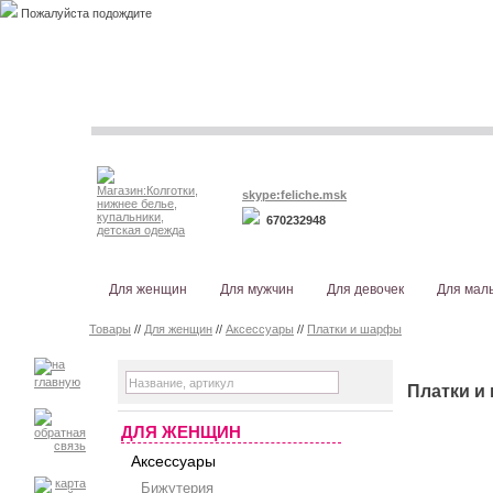
Пожалуйста подождите
skype:feliche.msk
670232948
Для женщин
Для мужчин
Для девочек
Для мал
Товары
//
Для женщин
//
Аксессуары
//
Платки и шарфы
Платки и
ДЛЯ ЖЕНЩИН
Аксессуары
Бижутерия