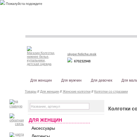
Пожалуйста подождите
skype:feliche.msk
670232948
Для женщин
Для мужчин
Для девочек
Для мал
Товары
//
Для женщин
//
Женские колготки
//
Колготки со стразами
Колготки с
ДЛЯ ЖЕНЩИН
Аксессуары
Леггинсы