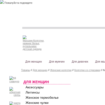
Пожалуйста подождите
Для женщин
Для мужчин
Для девочек
Для ма
Товары
//
Для женщин
//
Женские колготки
//
Колготки со стразами
// 
ДЛЯ ЖЕНЩИН
Аксессуары
Леггинсы
Женское термобелье
Женские чулки