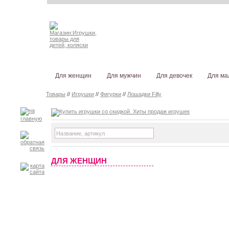
Для женщин
Для мужчин
Для девочек
Для ма
Товары
//
Игрушки
//
Фигурки
//
Лошадки Filly
ДЛЯ ЖЕНЩИН