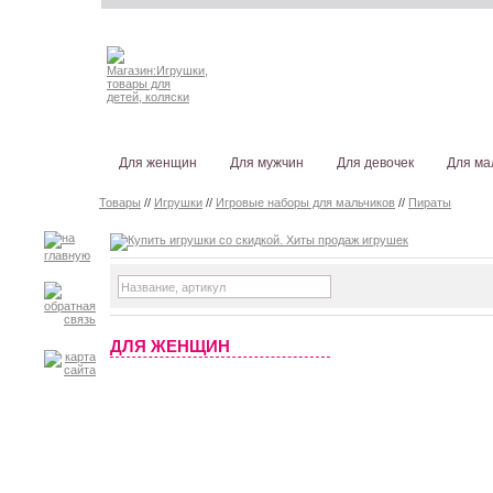
Для женщин
Для мужчин
Для девочек
Для ма
Товары
//
Игрушки
//
Игровые наборы для мальчиков
//
Пираты
ДЛЯ ЖЕНЩИН