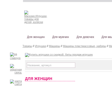
Для женщин
Для мужчин
Для девочек
Для ма
Товары
//
Игрушки
//
Машины
//
Машины пластмассовые, наборы
//
М
ДЛЯ ЖЕНЩИН