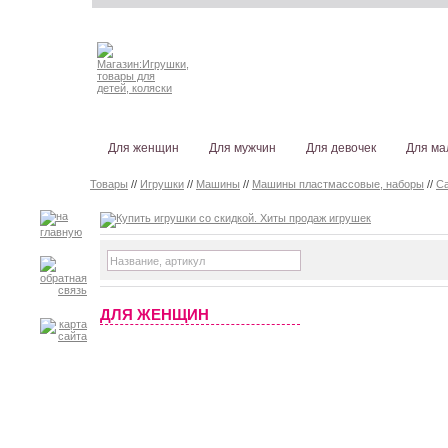
Для женщин
Для мужчин
Для девочек
Для ма
Товары
//
Игрушки
//
Машины
//
Машины пластмассовые, наборы
//
Са
ДЛЯ ЖЕНЩИН